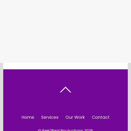
BACK TO TOP
Home
Services
Our Work
Contact
©
Reel2Real Productions
2026